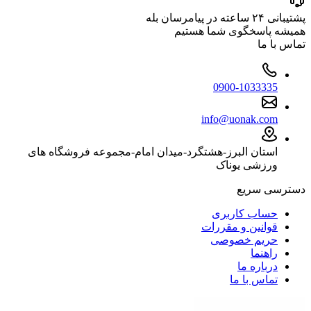
پشتیبانی ۲۴ ساعته در پیامرسان بله
همیشه پاسخگوی شما هستیم
تماس با ما
0900-1033335
info@uonak.com
استان البرز-هشتگرد-میدان امام-مجموعه فروشگاه های
ورزشی یوناک
دسترسی سریع
حساب کاربری
قوانین و مقررات
حریم خصوصی
راهنما
درباره ما
تماس با ما