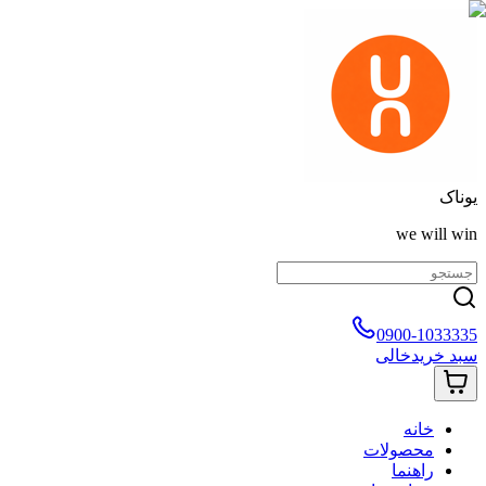
یوناک
we will win
0900-1033335
سبد خرید
خالی
خانه
محصولات
راهنما