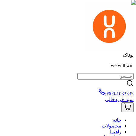
یوناک
we will win
0900-1033335
سبد خرید
خالی
خانه
محصولات
راهنما