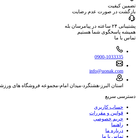
تضمین کیفیت
بازگشت در صورت عدم رضایت
پشتیبانی ۲۴ ساعته در پیامرسان بله
همیشه پاسخگوی شما هستیم
تماس با ما
0900-1033335
info@uonak.com
استان البرز-هشتگرد-میدان امام-مجموعه فروشگاه های ورزش
دسترسی سریع
حساب کاربری
قوانین و مقررات
حریم خصوصی
راهنما
درباره ما
تماس با ما