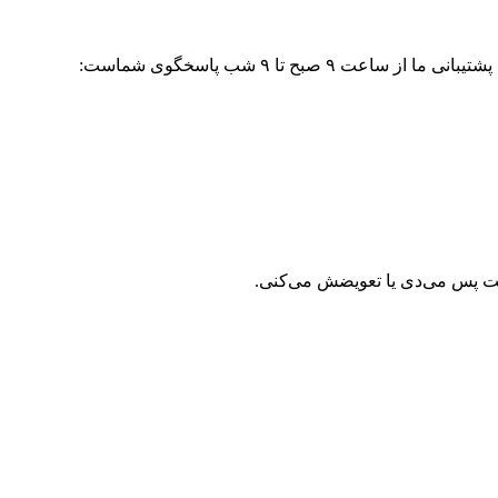
۹ صبح تا ۹ شب پاسخگوی شماست:
حت پس می‌دی یا تعویضش می‌کنی.